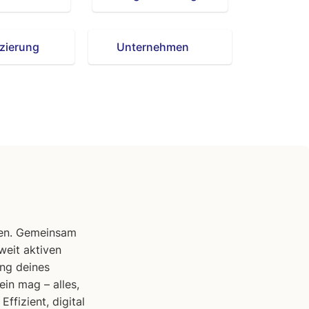
zierung
Unternehmen
nen. Gemeinsam
eit aktiven
ng deines
sein mag –
alles,
ffizient, digital